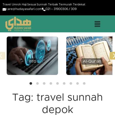
Travel Umroh Haji Sesuai Sunnah Terbaik Termurah Terdekat
care@hudayasafari.com
021 – 31900306 / 309
Info
Al-Qur'an
Tag:
travel sunnah
depok