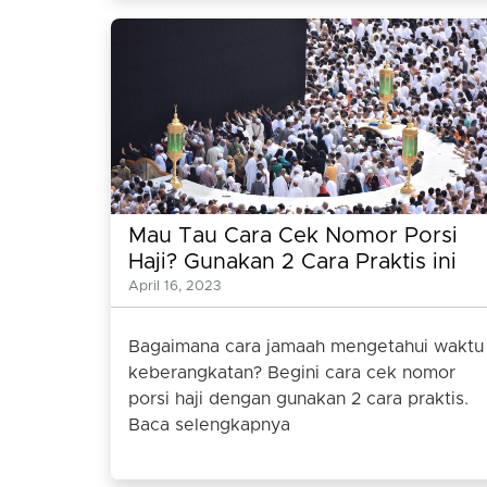
Mau Tau Cara Cek Nomor Porsi
Haji? Gunakan 2 Cara Praktis ini
Saja
April 16, 2023
Bagaimana cara jamaah mengetahui waktu
keberangkatan? Begini cara cek nomor
porsi haji dengan gunakan 2 cara praktis.
Baca selengkapnya