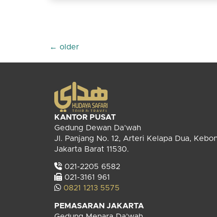
←
older
KANTOR PUSAT
Gedung Dewan Da’wah
Jl. Panjang No. 12, Arteri Kelapa Dua, Kebo
Jakarta Barat 11530.
021-2205 6582
021-3161 961
0821 1213 5575
PEMASARAN JAKARTA
Gedung Menara Da’wah