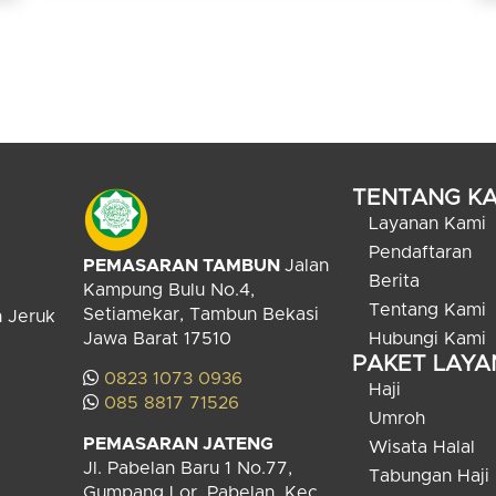
TENTANG KA
Layanan Kami
Pendaftaran
PEMASARAN TAMBUN
Jalan
Berita
Kampung Bulu No.4,
Tentang Kami
Setiamekar, Tambun Bekasi
n Jeruk
Jawa Barat 17510
Hubungi Kami
PAKET LAY
0823 1073 0936
Haji
085 8817 71526
Umroh
PEMASARAN JATENG
Wisata Halal
Jl. Pabelan Baru 1 No.77,
Tabungan Haji
Gumpang Lor, Pabelan, Kec.