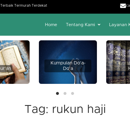
h Terbaik Termurah Terdekat
ca
Home
Tentang Kami
Layanan 
Kumpulan Do'a-
ur'an
Do'a
Tag:
rukun haji