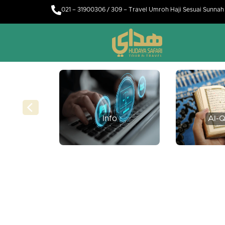
021 – 31900306 / 309 – Travel Umroh Haji Sesuai Sunna
Info
Al-Q