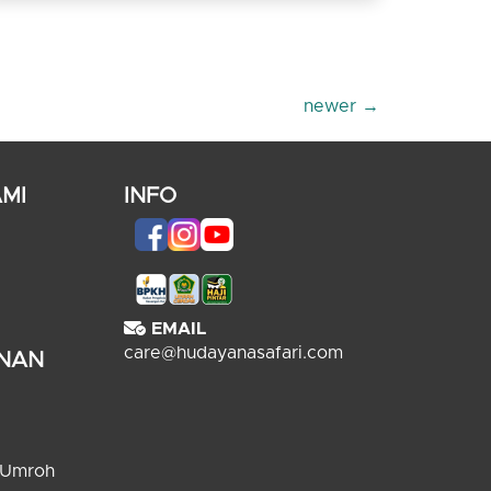
newer
→
MI
INFO
EMAIL
care@hudayanasafari.com
ANAN
 Umroh