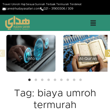
Travel Umroh Haji Sesuai Sunnah Terbaik Termurah Terdekat
care@hudayasafari.com
021 – 31900306 / 309
Info
Al-Qur'an
Tag:
biaya umroh
termurah