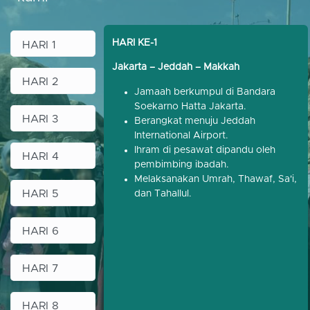
HARI KE-1
HARI 1
Jakarta – Jeddah – Makkah
HARI 2
Jamaah berkumpul di Bandara
Soekarno Hatta Jakarta.
HARI 3
Berangkat menuju Jeddah
International Airport.
Ihram di pesawat dipandu oleh
HARI 4
pembimbing ibadah.
Melaksanakan Umrah, Thawaf, Sa'i,
HARI 5
dan Tahallul.
HARI 6
HARI 7
HARI 8