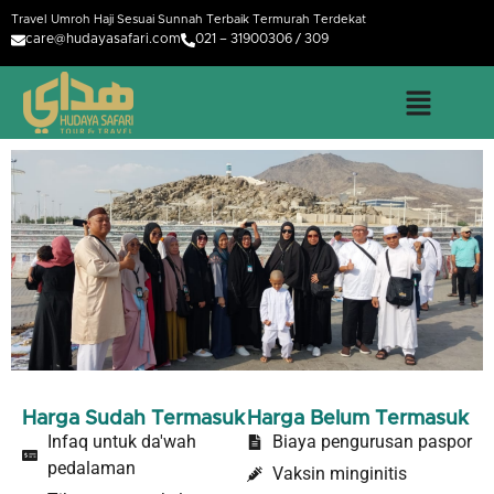
Travel Umroh Haji Sesuai Sunnah Terbaik Termurah Terdekat
care@hudayasafari.com
021 – 31900306 / 309
Harga Sudah Termasuk
Harga Belum Termasuk
Infaq untuk da'wah
Biaya pengurusan paspor
pedalaman
Vaksin minginitis