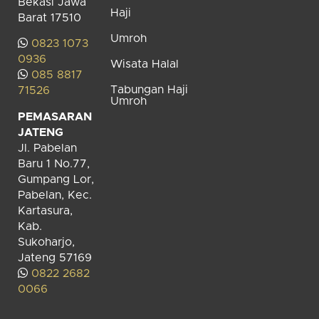
Bekasi Jawa
Haji
Barat 17510
Umroh
0823 1073
0936
Wisata Halal
085 8817
Tabungan Haji
71526
Umroh
PEMASARAN
JATENG
Jl. Pabelan
Baru 1 No.77,
Gumpang Lor,
Pabelan, Kec.
Kartasura,
Kab.
Sukoharjo,
Jateng 57169
0822 2682
0066