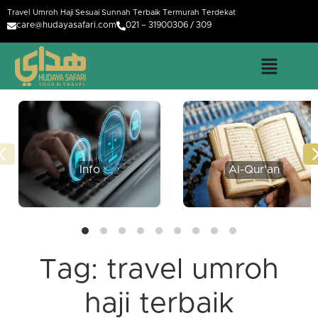
Travel Umroh Haji Sesuai Sunnah Terbaik Termurah Terdekat
care@hudayasafari.com
021 – 31900306 / 309
Info
Al-Qur'an
Tag:
travel umroh
haji terbaik