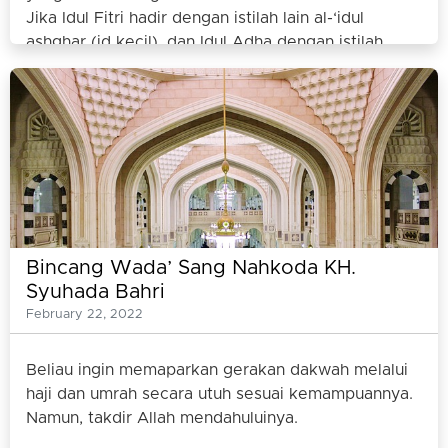
Jika Idul Fitri hadir dengan istilah lain al-‘idul
ashghar (id kecil), dan Idul Adha dengan istilah
al-‘idul akbar (id besar), maka ibadah haji pun
dikenal dengan nama lain al-hajjul akbar (haji besar)
dan umrah dengan nama al-hajjul ashghar (haji
kecil).
Bincang Wada’ Sang Nahkoda KH.
Syuhada Bahri
February 22, 2022
Beliau ingin memaparkan gerakan dakwah melalui
haji dan umrah secara utuh sesuai kemampuannya.
Namun, takdir Allah mendahuluinya.