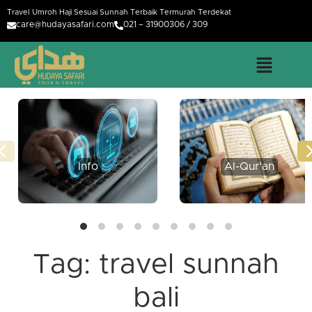
Travel Umroh Haji Sesuai Sunnah Terbaik Termurah Terdekat
care@hudayasafari.com
021 – 31900306 / 309
Info
Al-Qur'an
Tag:
travel sunnah
bali