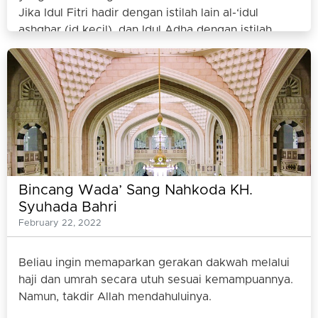
Jika Idul Fitri hadir dengan istilah lain al-‘idul
ashghar (id kecil), dan Idul Adha dengan istilah
al-‘idul akbar (id besar), maka ibadah haji pun
dikenal dengan nama lain al-hajjul akbar (haji besar)
dan umrah dengan nama al-hajjul ashghar (haji
kecil).
Bincang Wada’ Sang Nahkoda KH.
Syuhada Bahri
February 22, 2022
Beliau ingin memaparkan gerakan dakwah melalui
haji dan umrah secara utuh sesuai kemampuannya.
Namun, takdir Allah mendahuluinya.