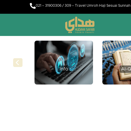
021 – 31900306 / 309 – Travel Umroh Haji Sesuai Sunna
Info
Al-Q