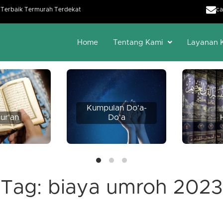
h Terbaik Termurah Terdekat
ca
Home
Tentang Kami
Layanan 
Kumpulan Do'a-
ur'an
Do'a
Tag:
biaya umroh 2023