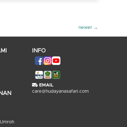
newer
→
MI
INFO
EMAIL
care@hudayanasafari.com
ANAN
 Umroh