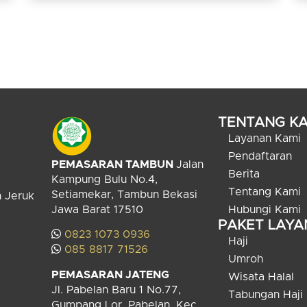
ashghar (id kecil), dan Idul Adha dengan
istilah al-‘idul akbar (id besar), maka ibadah
haji pun dikenal dengan nama lain al-hajjul
akbar (haji besar) dan umrah dengan nama
al-hajjul ashghar (haji kecil).
TENTANG KA
Layanan Kami
Pendaftaran
PEMASARAN TAMBUN
Jalan
Berita
Kampung Bulu No.4,
Tentang Kami
Setiamekar, Tambun Bekasi
n Jeruk
Jawa Barat 17510
Hubungi Kami
PAKET LAY
0823 1073 0936
Haji
085 8817 71526
Umroh
PEMASARAN JATENG
Wisata Halal
Jl. Pabelan Baru 1 No.77,
Tabungan Haji
Gumpang Lor, Pabelan, Kec.