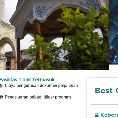
Fasilitas Tidak Termasuk
Biaya pengurusan dokumen perjalanan
Best 
Pengeluaran pribadi diluar program
Keber