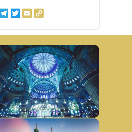
cebook
WhatsApp
Telegram
Twitter
Email
Copy
Link