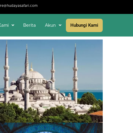
re@hudayasafari.com
Hubungi Kami
Kami
Berita
Akun