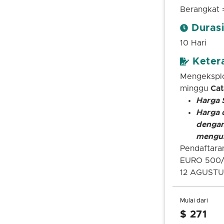
Berangkat 
Durasi
10 Hari
Keter
Mengeksplo
minggu
Cat
Harga S
Harga 
dengan
mengur
Pendaftaran
EURO 500/
12 AGUSTU
Mulai dari
$ 271