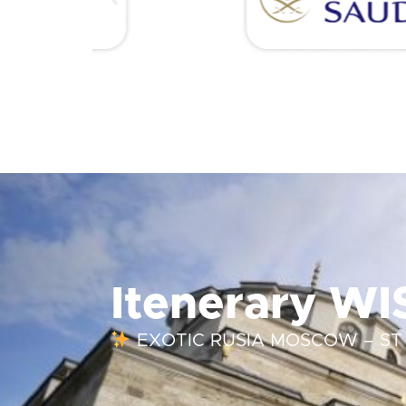
Itenerary W
EXOTIC RUSIA MOSCOW – S