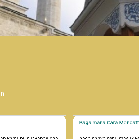
an
Bagaimana Cara Mendaft
n kami, pilih layanan dan
Anda hanya perlu masuk ke