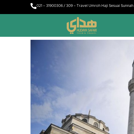
021 – 31900306 / 309 – Travel Umroh Haji Sesuai Sunna