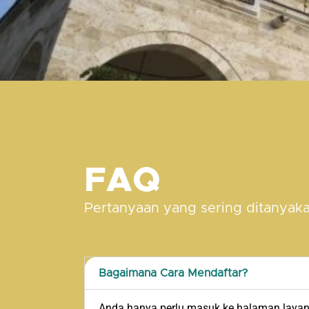
FAQ
Pertanyaan yang sering ditanyak
Bagaimana Cara Mendaftar?
Anda hanya perlu masuk ke halaman layana