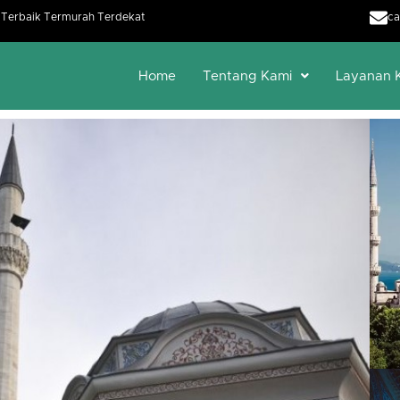
h Terbaik Termurah Terdekat
ca
Home
Tentang Kami
Layanan 