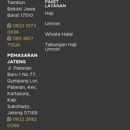
PAKET
Tambun
LAYANAN
Bekasi Jawa
Haji
Barat 17510
Umroh
0823 1073
0936
Wisata Halal
085 8817
Tabungan Haji
71526
Umroh
PEMASARAN
JATENG
Jl. Pabelan
Baru 1 No.77,
Gumpang Lor,
Pabelan, Kec.
Kartasura,
Kab.
Sukoharjo,
Jateng 57169
0822 2682
0066