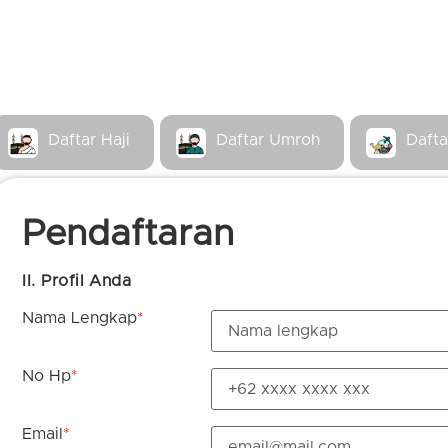
Daftar Haji
Daftar Umroh
Dafta
Pendaftaran
II. Profil Anda
Nama Lengkap
*
No Hp
*
Email
*