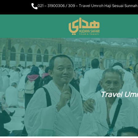
021 – 31900306 / 309 – Travel Umroh Haji Sesuai Sunna
Travel Umr