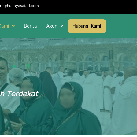
re@hudayasafari.com
Hubungi Kami
Kami
Berita
Akun
ah Terdekat