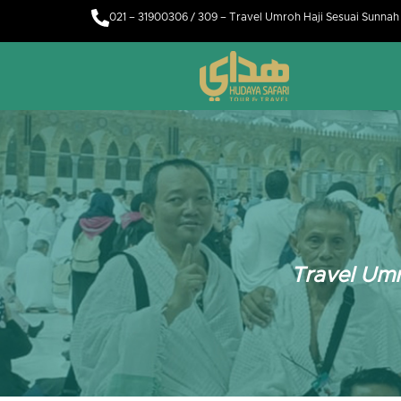
021 – 31900306 / 309 – Travel Umroh Haji Sesuai Sunna
Travel Umr