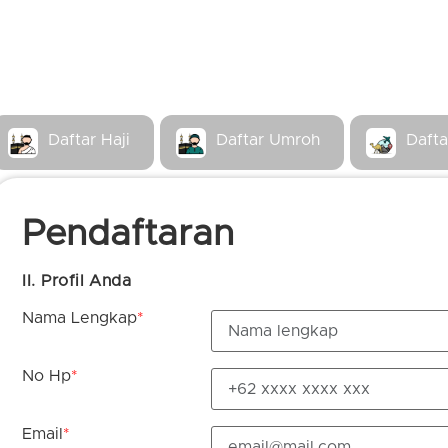
Daftar Haji
Daftar Umroh
Dafta
Pendaftaran
II. Profil Anda
Nama Lengkap
*
No Hp
*
Email
*