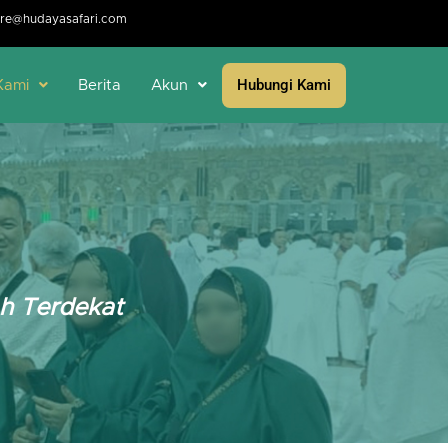
re@hudayasafari.com
Hubungi Kami
Kami
Berita
Akun
ah Terdekat