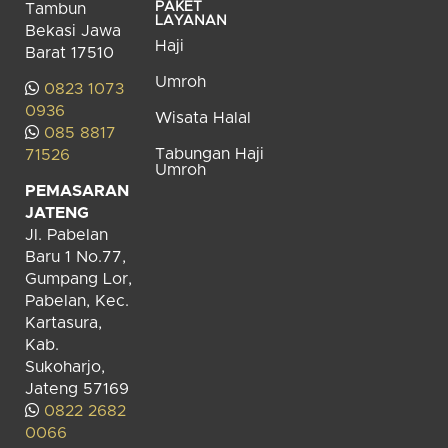
PAKET
Tambun
LAYANAN
Bekasi Jawa
Haji
Barat 17510
Umroh
0823 1073
0936
Wisata Halal
085 8817
Tabungan Haji
71526
Umroh
PEMASARAN
JATENG
Jl. Pabelan
Baru 1 No.77,
Gumpang Lor,
Pabelan, Kec.
Kartasura,
Kab.
Sukoharjo,
Jateng 57169
0822 2682
0066